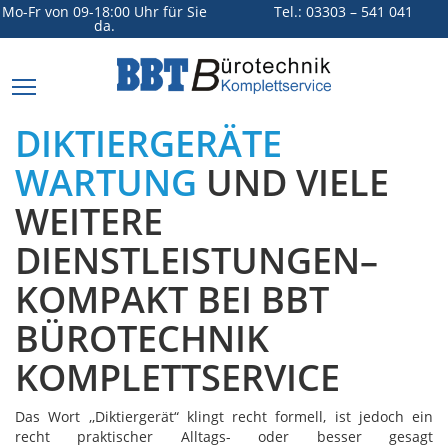
Mo-Fr von 09-18:00 Uhr für Sie
Tel.: 03303 – 541 041
da.
BBT
Online
Toggle
navigation
Home
DIKTIERGERÄTE
Leistungen
WARTUNG
UND VIELE
Unternehmen
WEITERE
Kontakt
DIENSTLEISTUNGEN–
KOMPAKT BEI BBT
BÜROTECHNIK
KOMPLETTSERVICE
Das Wort ,,Diktiergerät“ klingt recht formell, ist jedoch ein
recht praktischer Alltags- oder besser gesagt