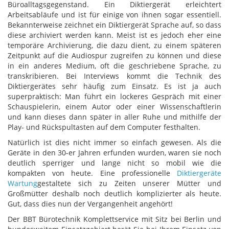
Büroalltagsgegenstand. Ein Diktiergerät erleichtert
Arbeitsabläufe und ist für einige von ihnen sogar essentiell.
Bekannterweise zeichnet ein Diktiergerät Sprache auf, so dass
diese archiviert werden kann. Meist ist es jedoch eher eine
temporäre Archivierung, die dazu dient, zu einem späteren
Zeitpunkt auf die Audiospur zugreifen zu können und diese
in ein anderes Medium, oft die geschriebene Sprache, zu
transkribieren. Bei Interviews kommt die Technik des
Diktiergerätes sehr häufig zum Einsatz. Es ist ja auch
superpraktisch: Man führt ein lockeres Gespräch mit einer
Schauspielerin, einem Autor oder einer Wissenschaftlerin
und kann dieses dann später in aller Ruhe und mithilfe der
Play- und Rückspultasten auf dem Computer festhalten.
Natürlich ist dies nicht immer so einfach gewesen. Als die
Geräte in den 30-er Jahren erfunden wurden, waren sie noch
deutlich sperriger und lange nicht so mobil wie die
kompakten von heute. Eine professionelle
Diktiergeräte
Wartung
gestaltete sich zu Zeiten unserer Mütter und
Großmütter deshalb noch deutlich komplizierter als heute.
Gut, dass dies nun der Vergangenheit angehört!
Der BBT Bürotechnik Komplettservice mit Sitz bei Berlin und