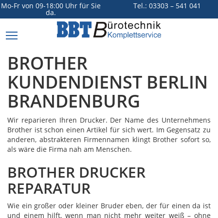
Mo-Fr von 09-18:00 Uhr für Sie
Tel.: 03303 – 541 041
da.
BBT
Online
Toggle
navigation
Home
BROTHER
Leistungen
KUNDENDIENST BERLIN
Unternehmen
BRANDENBURG
Kontakt
Wir reparieren Ihren Drucker. Der Name des Unternehmens
Brother ist schon einen Artikel für sich wert. Im Gegensatz zu
anderen, abstrakteren Firmennamen klingt Brother sofort so,
als wäre die Firma nah am Menschen.
BROTHER DRUCKER
REPARATUR
Wie ein großer oder kleiner Bruder eben, der für einen da ist
und einem hilft, wenn man nicht mehr weiter weiß – ohne