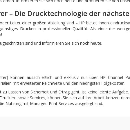
stemen. Informieren Sie sich noch heute und profitieren Sie von unse
er – Die Drucktechnologie der nächst
der Leiter einer großen Abteilung sind – HP bietet Ihnen eindrucksv
ngünstiges Drucken in professioneller Qualität. Als einer der weni
n!
ugeschnitten sind und informieren Sie sich noch heute.
ter) können ausschließlich und exklusiv nur über HP Channel Par
ialien mit erweiterter Reichweite und den niedrigsten Folgekosten.
t zu Lasten von Sicherheit und Ertrag geht, ist keine leichte Aufgabe
ruckern sowie Services, können Sie sich auf Ihre Arbeit konzentriere
ie Nutzung mit Managed Print Services ausgelegt sind.