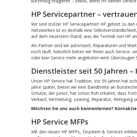
kurzfristig reagieren – selbst, wenn HP keinen Servic
HP Servicepartner – vertraue
Wir sind stolzer HP Servicepartner! HP gehört zu den
Netzwerkes ist es deshalb eine Selbstverständlichkei
auf dem neuestem Stand, was die Technik von HP an
Als Partner sind wir autorisiert, Reparaturen und W
noch läuft. Natürlich bieten wir Ihnen auch Service- 
oder kein Service mehr angeboten wird. Überzeugen S
Dienstleister seit 50 Jahren –
Unser HP Service hat Tradition. Vor 50 Jahren hat si
Jahre später, bieten wir eine Bandbreite an Bürotech
Schulze, der Junior, hat schon früh erkannt, dass For
Verkauf, Vermietung, Leasing, Reparatur, Reinigun
Möchten Sie uns auch kennenlernen? Kontaktier
HP Service MFPs
Mit den neuen HP MFPs, Druckern & Services erleben 