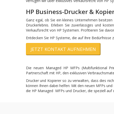
verfügen wir über exklusives Verkaufsrecht von HP Sy
HP Business-Drucker & Kopier
Ganz egal, ob Sie ein kleines Unternehmen besitzen o
Druckerlebnis. Erleben Sie zuverlässiges und koste
Verkaufsrecht von HP Systemen. Profitieren Sie davo
Entdecken Sie HP Systeme, die auf Ihre Bedürfnisse z
JETZT KONTAKT AUFNEHMEN
Die neuen Managed HP MFPs (Multifunktional Prin
Partnerschaft mit HP, den exklusiven Verbrauchsmater
Drucker und Kopierer so zu verwalten, dass dies nich
können Ihnen dabei helfen: Mit den neuen MFPs und D
die HP Managed MFPs und Drucker, die speziell auf d