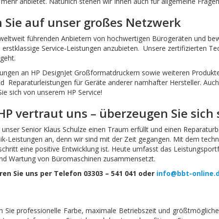
e mehr anbietet. Natürlich stehen wir Ihnen auch für allgemeine Fragen
n Sie auf unser großes Netzwerk
 weltweit führenden Anbietern von hochwertigen Bürogeräten und bewah
t, erstklassige Service-Leistungen anzubieten. Unsere zertifizierten 
geht.
artungen an HP DesignJet Großformatdruckern sowie weiteren Produkte
und Reparaturleistungen für Geräte anderer namhafter Hersteller. Auch,
ie sich von unserem HP Service!
 HP vertraut uns – überzeugen Sie sich 
ch unser Senior Klaus Schulze einen Traum erfüllt und einen Reparatur
nik-Leistungen an, denn wir sind mit der Zeit gegangen. Mit dem tech
tschritt eine positive Entwicklung ist. Heute umfasst das Leistungspor
g und Wartung von Büromaschinen zusammensetzt.
en Sie uns per Telefon 03303 – 541 041 oder
info@bbt-online.
Sie professionelle Farbe, maximale Betriebszeit und größtmögliche 