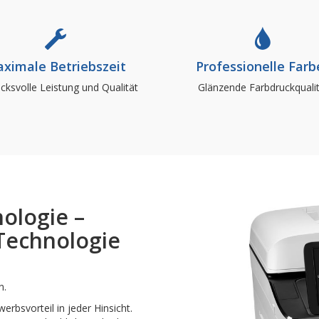
BBT
BBT
ximale Betriebszeit
Professionelle Farb
ucksvolle Leistung und Qualität
Glänzende Farbdruckquali
ologie –
 Technologie
n.
bsvorteil in jeder Hinsicht.