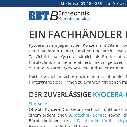
Mo-Fr von 09-18:00 Uhr für Sie da.
BBT
Online
EIN FACHHÄNDLER 
Kyocera ist ein japanischer Konzern mit Sitz in T
unter anderem Canon, Brother und auch Epson. 
Tatsächlich hat Kyocera nämlich als Produzent v
Bürotechnik nunmehr etabliert. Hierzu gehören b
darunter Solarenergie-Systeme und Automotoren.
Doch Sie suchen sicher nach einem Fachhändler f
Hintergründe der Firmen zu erfahren mit denen man 
DER ZUVERLÄSSIGE
KYOCERA
Startseite
Obwohl Kyocera-Drucker als sachlich, funktional u
einem ordentlichen
Bürotechnik Service
sowohl di
Bürotechnik, welches als
Fachhändler für Ihren Ky
Reparatur – mit Notfall-Hotline.